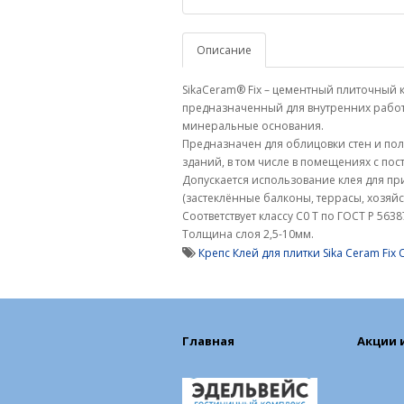
Описание
SikaCeram® Fix – цементный плиточный 
предназначенный для внутренних рабо
минеральные основания.
Предназначен для облицовки стен и пол
зданий, в том числе в помещениях с по
Допускается использование клея для пр
(застеклённые балконы, террасы, хозяйс
Соответствует классу C0 T по ГОСТ Р 5638
Толщина слоя 2,5-10мм.
Крепс Клей для плитки Sika Ceram Fix C
Главная
Акции 