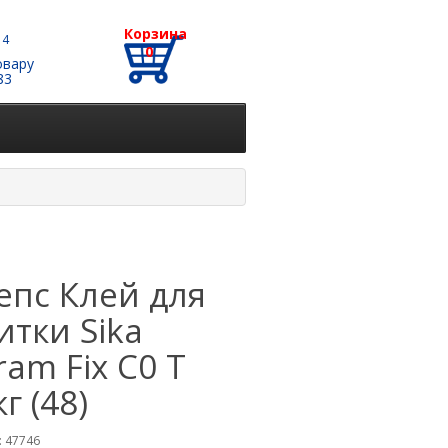
Корзина
 4
0
овару
83
епс Клей для
итки Sika
ram Fix C0 T
г (48)
 47746