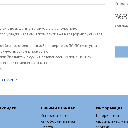
Информ
363
Количе
клей с повышенной стойкостью к сползанию,
т по укладке керамической плитки на недеформирующиеся
ов без подогрева плиткой размером до 50×50 см внутри
стоянно высокой влажностью.
иклейки плитки в сухих неотапливаемых помещениях
твенные помещения и т. п.).
7.
0 T 25кг (48)
и скидки
Личный Кабинет
Информация
История заказов
История сети
Как оформить заказ
строительных маг
Оплата
"Аркада"