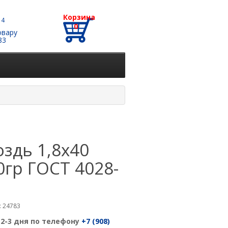
Корзина
 4
0
овару
83
оздь 1,8х40
0гр ГОСТ 4028-
 24783
 2-3 дня по телефону
+7 (908)