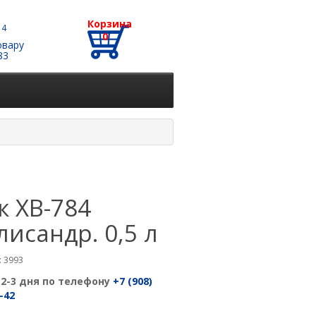
Корзина
 4
0
овару
83
к ХВ-784
лисандр. 0,5 л
 3993
 2-3 дня по телефону
+7 (908)
-42