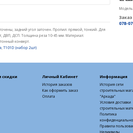
Модель:
Заказ
078-07
аточены, задний угол заточен. Пропил: прямой, тонкий. Для
, ДВП, ДСП. Толщина реза 10-45 мм. Материал:
ртонный конверт.
а
,
T101D (набор 2шт)
и скидки
Личный Кабинет
Информация
История заказов
История сети
Как оформить заказ
строительных маг
Оплата
"Аркада"
Условия доставки
строительных мат
Политика
конфиденциально
Правила пользова
Неликвиды