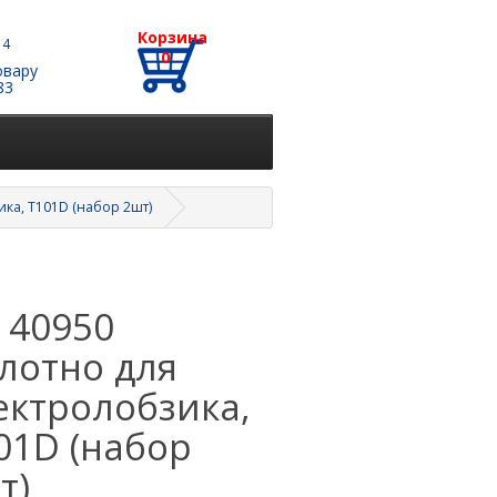
Корзина
 4
0
овару
83
ика, T101D (набор 2шт)
T 40950
лотно для
ектролобзика,
01D (набор
т)