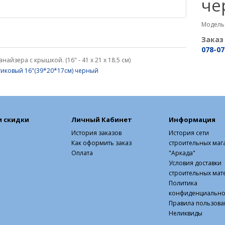
че
Модель:
Заказ
078-07
айзера с крышкой. (16" - 41 х 21 х 18.5 см)
стиковый 16"(39*20*17см) черный
и скидки
Личный Кабинет
Информация
История заказов
История сети
Как оформить заказ
строительных маг
Оплата
"Аркада"
Условия доставки
строительных мат
Политика
конфиденциально
Правила пользова
Неликвиды