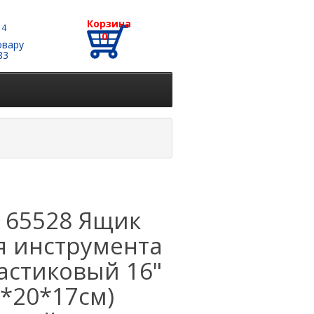
Корзина
 4
0
овару
83
T 65528 Ящик
я инструмента
астиковый 16"
9*20*17см)