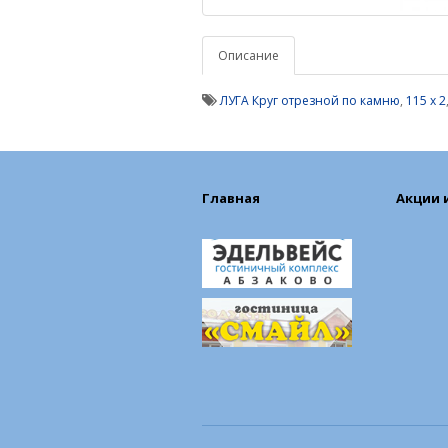
Описание
ЛУГА Круг отрезной по камню
,
115 х 2
Главная
Акции 