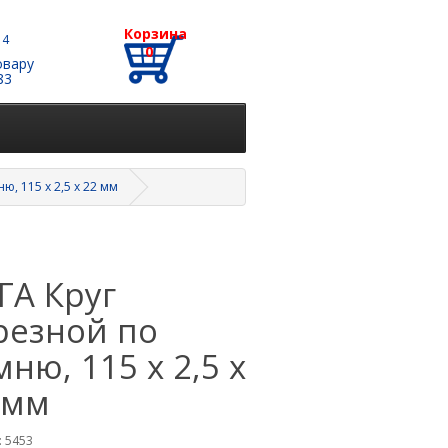
Корзина
 4
0
овару
83
ю, 115 х 2,5 х 22 мм
ГА Круг
резной по
мню, 115 х 2,5 х
 мм
 5453