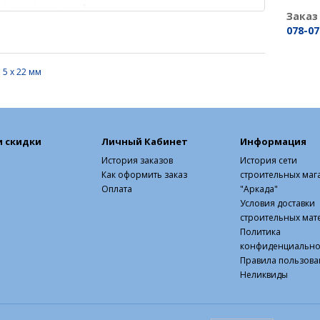
Заказ
078-07
,
5 х 22 мм
и скидки
Личный Кабинет
Информация
История заказов
История сети
Как оформить заказ
строительных маг
Оплата
"Аркада"
Условия доставки
строительных мат
Политика
конфиденциально
Правила пользова
Неликвиды