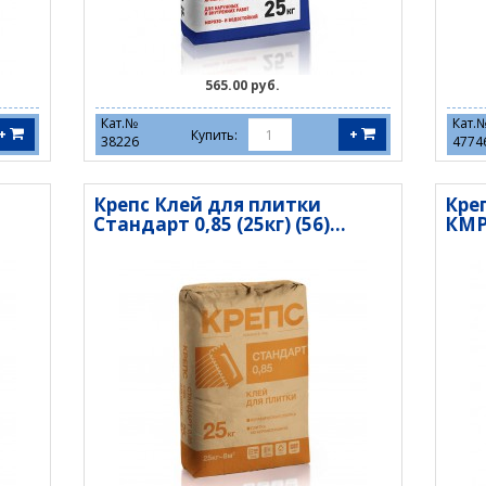
565.00 руб.
Кат.№
Кат.
+
+
Купить:
38226
4774
Крепс Клей для плитки
Кре
Стандарт 0,85 (25кг) (56)...
КМР 