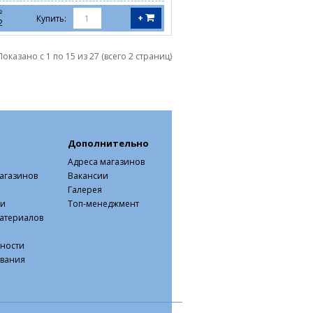
№
+
Купить:
2
Показано с 1 по 15 из 27 (всего 2 страниц)
Дополнительно
Адреса магазинов
агазинов
Вакансии
Галерея
ки
Топ-менеджмент
атериалов
ности
ования