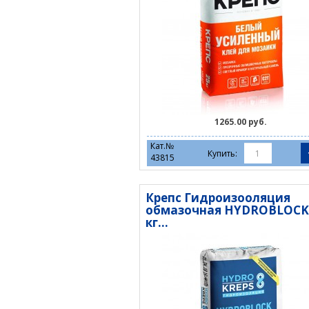
1265.00 руб.
Кат.№
Купить:
43815
Крепс Гидроизооляция
обмазочная HYDROBLOCK
кг...