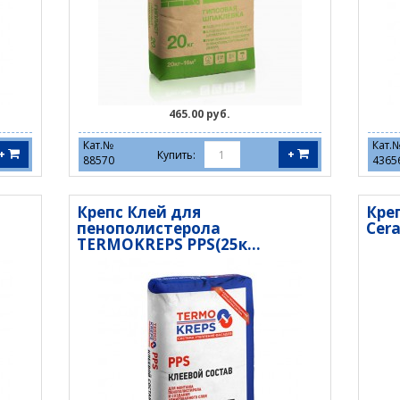
465.00 руб.
Кат.№
Кат.
+
+
Купить:
88570
4365
Крепс Клей для
Кре
пенополистерола
Cera
TERMOKREPS PPS(25к...