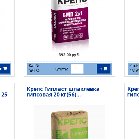
392.00 руб.
Кат.№
Кат.
+
+
Купить:
38162
3816
Крепс Гипласт шпаклевка
Кре
 25
гипсовая 20 кг(56)...
гипс