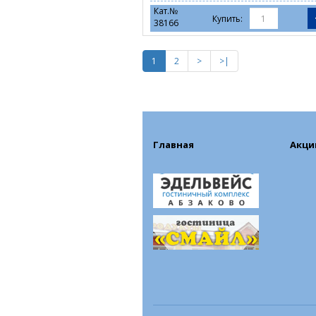
Кат.№
Купить:
38166
1
2
>
>|
Главная
Акци