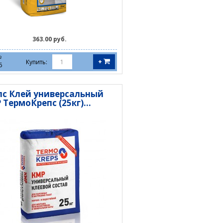
363.00 руб.
№
+
Купить:
6
пс Клей универсальный
ТермоКрепс (25кг)...