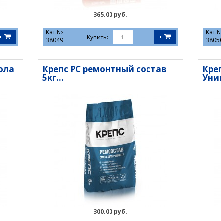
365.00 руб.
Кат.№
Кат.
+
+
Купить:
38049
3805
ола
Крепс РС ремонтный состав
Кре
5кг...
Унив
300.00 руб.