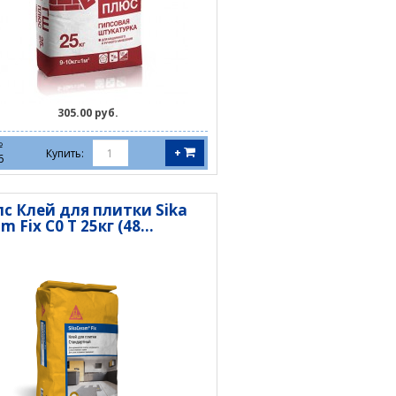
305.00 руб.
№
+
Купить:
6
пс Клей для плитки Sika
m Fix C0 T 25кг (48...