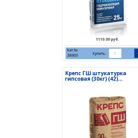
1110.00 руб.
Кат.№
Купить:
38903
Крепс ГШ штукатурка
гипсовая (30кг) (42)...