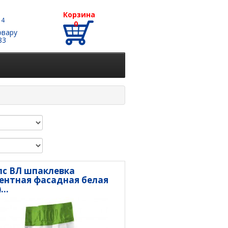
Корзина
 4
0
овару
83
пс ВЛ шпаклевка
ентная фасадная белая
...