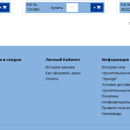
Кат.№
Кат.
+
+
Купить:
101086
4502
и и скидки
Личный Кабинет
Информация
История заказов
История сети
Как оформить заказ
строительных м
Оплата
"Аркада"
Условия достав
строительных м
Политика
конфиденциаль
Правила польз
Неликвиды