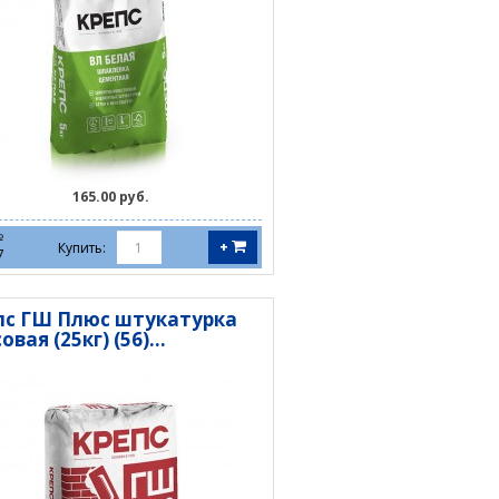
165.00 руб.
№
+
Купить:
7
пс ГШ Плюс штукатурка
овая (25кг) (56)...