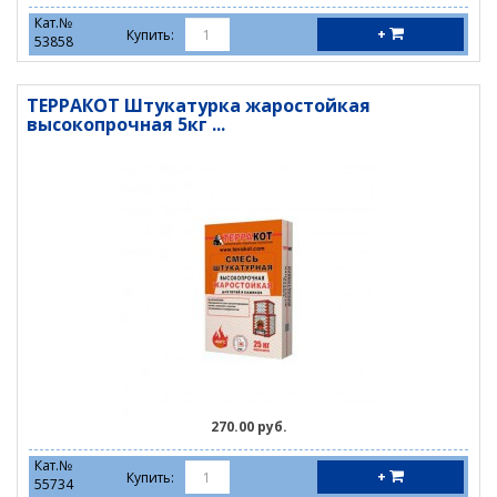
Кат.№
+
Купить:
53858
ТЕРРАКОТ Штукатурка жаростойкая
высокопрочная 5кг ...
270.00 руб.
Кат.№
+
Купить:
55734