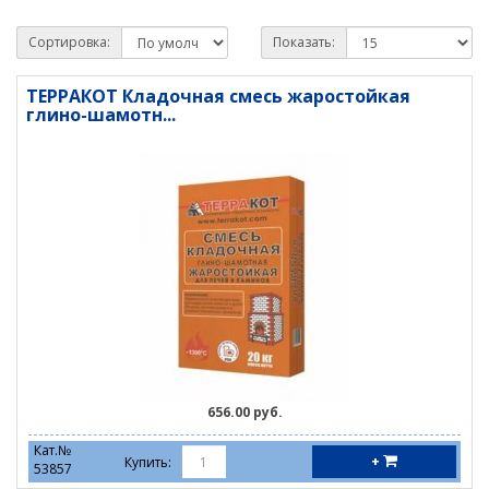
Сортировка:
Показать:
ТЕРРАКОТ Кладочная смесь жаростойкая
глино-шамотн...
656.00 руб.
Кат.№
+
Купить:
53857