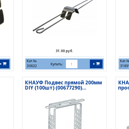
31.00 руб.
Кат.№
Кат.
+
+
Купить:
30632
3189
КНАУФ Подвес прямой 200мм
КНА
DIY (100шт) (00677290)...
проф