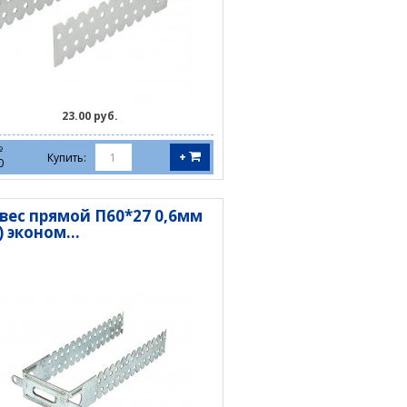
23.00 руб.
№
+
Купить:
0
вес прямой П60*27 0,6мм
) эконом...