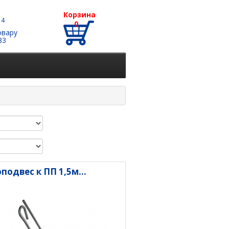
Корзина
 4
0
овару
83
подвес к ПП 1,5м...