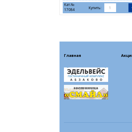
Кат.№
Купить:
17084
Главная
Акци