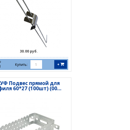
30.00 руб.
№
+
Купить:
1
УФ Подвес прямой для
иля 60*27 (100шт) (00...