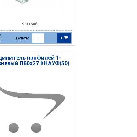
9.00 руб.
№
+
Купить:
1
динитель профилей 1-
вневый П60х27 КНАУФ(50)