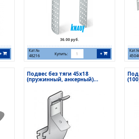
36.00 руб.
Кат.№
Кат.
+
+
Купить:
48216
4504
Подвес без тяги 45х18
Под
(пружинный, анкерный)...
(100