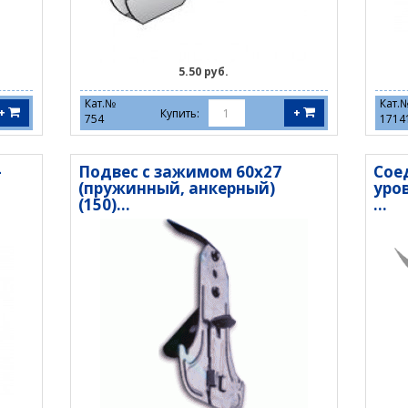
5.50 руб.
Кат.№
Кат.
+
+
Купить:
754
1714
-
Подвес с зажимом 60х27
Сое
(пружинный, анкерный)
уро
(150)...
...