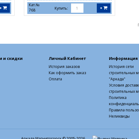
Кат.№
+
+
Купить:
768
и и скидки
Личный Кабинет
Информация
История заказов
История сети
Как оформить заказ
строительных м
Оплата
"Аркада"
Условия достав
строительных м
Политика
конфиденциаль
Правила польз
Неликвиды
Аркада Магнитогорск © 2005-2026