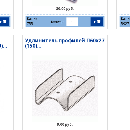
30.00 руб.
Кат.№
Кат.
+
+
Купить:
755
5927
Удлинитель профилей П60х27
...
(150)...
9.00 руб.