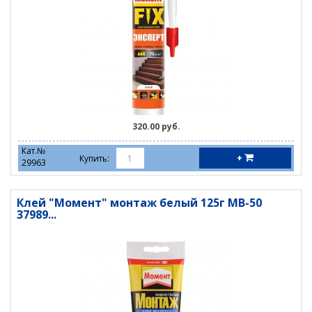
320.00 руб.
Кат.№
+
Купить:
29963
Клей "Момент" монтаж белый 125г МВ-50
37989...