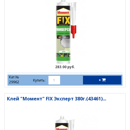
283.00 руб.
Кат.№
+
Купить:
29962
Клей "Момент" FIX Эксперт 380г.(43461)...