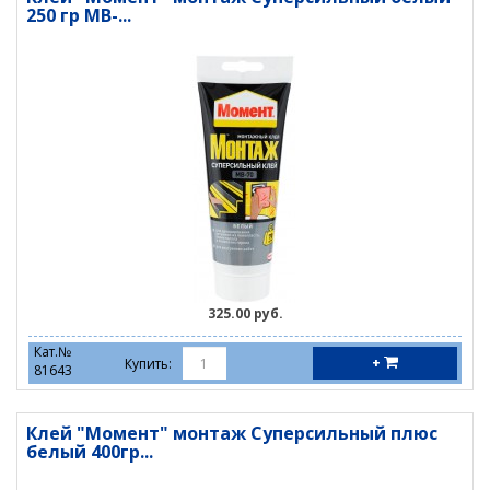
250 гр МВ-...
325.00 руб.
Кат.№
+
Купить:
81643
Клей "Момент" монтаж Суперсильный плюс
белый 400гр...