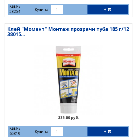
Кат.№
+
Купить:
53254
Клей "Момент" Монтаж прозрачн туба 185 г/12
38015...
335.00 руб.
Кат.№
+
Купить:
65319