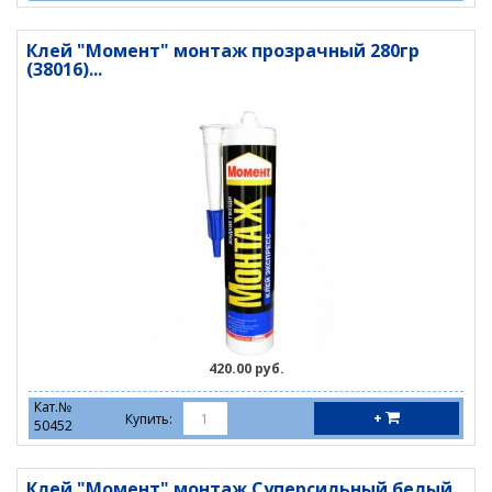
Клей "Момент" монтаж прозрачный 280гр
(38016)...
420.00 руб.
Кат.№
+
Купить:
50452
Клей "Момент" монтаж Суперсильный белый