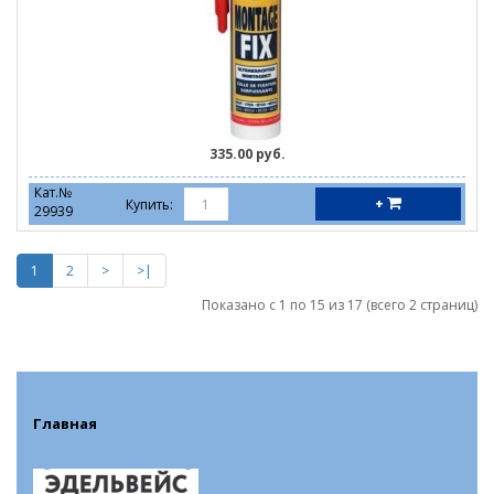
335.00 руб.
Кат.№
+
Купить:
29939
1
2
>
>|
Показано с 1 по 15 из 17 (всего 2 страниц)
Главная