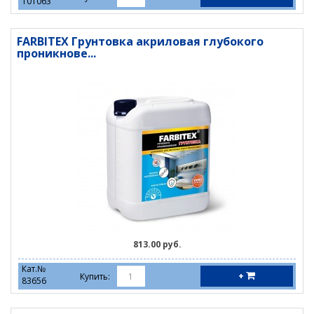
101063
FARBITEX Грунтовка акриловая глубокого
проникнове...
813.00 руб.
Кат.№
+
Купить:
83656