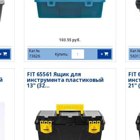
103.55 руб.
Кат.№
Кат.
+
+
Купить:
73626
5631
FIT 65561 Ящик для
FIT
й
инструмента пластиковый
инс
13" (32...
21" (