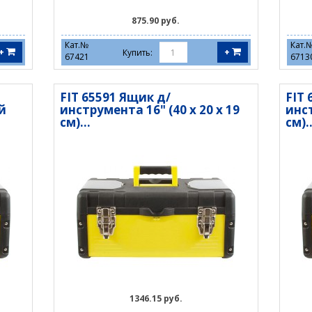
875.90 руб.
Кат.№
Кат.
+
+
Купить:
67421
6713
FIT 65591 Ящик д/
FIT 
й
инструмента 16" (40 х 20 х 19
инст
см)...
см)..
1346.15 руб.