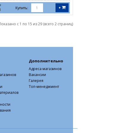
№
+
Купить:
1
Показано с 1 по 15 из 29 (всего 2 страниц)
Дополнительно
Адреса магазинов
агазинов
Вакансии
Галерея
ки
Топ-менеджмент
атериалов
ности
ования