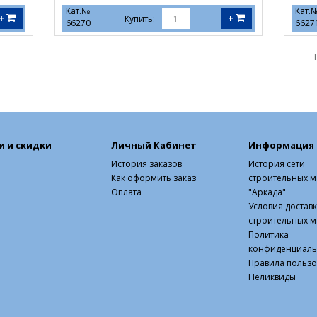
Кат.№
Кат.
+
+
Купить:
66270
6627
и и скидки
Личный Кабинет
Информация
История заказов
История сети
Как оформить заказ
строительных м
Оплата
"Аркада"
Условия достав
строительных м
Политика
конфиденциаль
Правила польз
Неликвиды