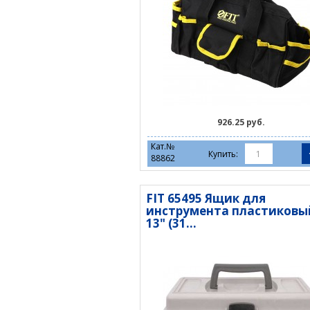
926.25 руб.
Кат.№
Купить:
88862
FIT 65495 Ящик для
инструмента пластиковы
13" (31...