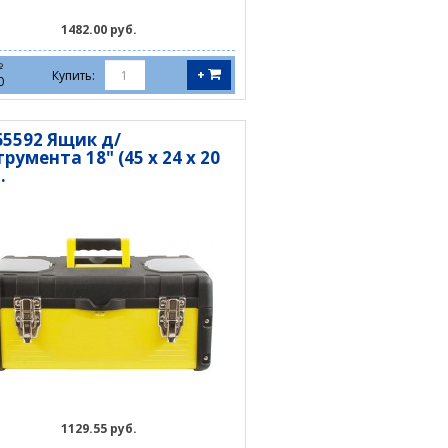
1482.00 руб.
№
+
Купить:
0
65592 Ящик д/
румента 18" (45 х 24 х 20
.
1129.55 руб.