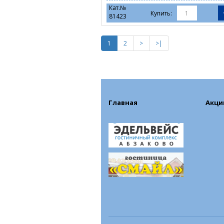
Кат.№
Купить:
81423
1
2
>
>|
Главная
Акци