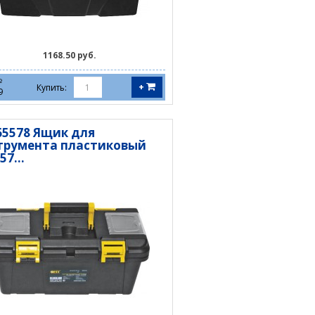
1168.50 руб.
№
+
Купить:
9
 65578 Ящик для
трумента пластиковый
57...