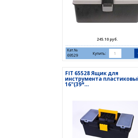
245.10 руб.
Кат.№
Купить:
69529
FIT 65528 Ящик для
инструмента пластиковы
16"(39*...