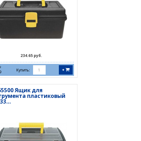
234.65 руб.
№
+
Купить:
9
 65500 Ящик для
трумента пластиковый
33...