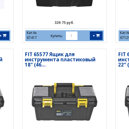
329.75 руб.
Кат.№
Кат.
+
+
Купить:
67417
6712
FIT 65577 Ящик для
FIT
й
инструмента пластиковый
инс
18" (46...
22" (