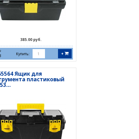
385.00 руб.
№
+
Купить:
3
 65564 Ящик для
трумента пластиковый
53...