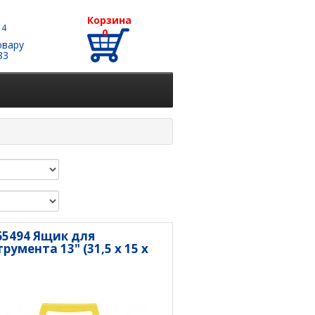
Корзина
 4
0
овару
83
 65494 Ящик для
румента 13" (31,5 х 15 х