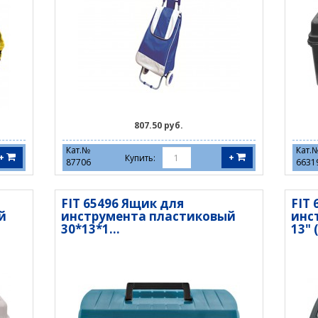
807.50 руб.
Кат.№
Кат.
+
+
Купить:
87706
6631
FIT 65496 Ящик для
FIT
й
инструмента пластиковый
инс
30*13*1...
13" (