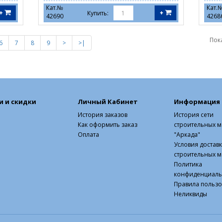
Кат.№
Кат.
+
+
Купить:
42690
4268
Пока
6
7
8
9
>
>|
и и скидки
Личный Кабинет
Информация
История заказов
История сети
Как оформить заказ
строительных м
Оплата
"Аркада"
Условия достав
строительных м
Политика
конфиденциаль
Правила польз
Неликвиды