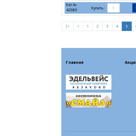
Кат.№
Купить:
42689
|<
<
1
2
3
4
5
Главная
Акци