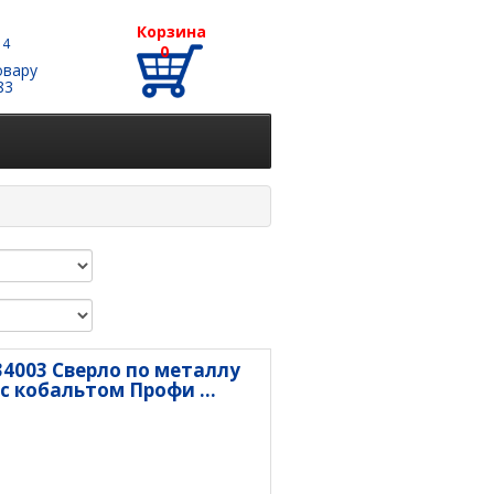
Корзина
 4
0
овару
83
34003 Сверло по металлу
с кобальтом Профи ...