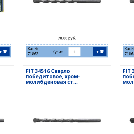
70.00 руб.
Кат.№
Кат.
+
+
Купить:
71862
7186
FIT 34516 Сверло
FIT 
победитовое, хром-
поб
молибденовая ст...
мол