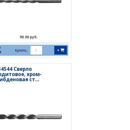
90.00 руб.
№
+
Купить:
4
34544 Сверло
едитовое, хром-
ибденовая ст...