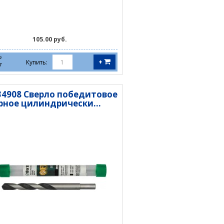
105.00 руб.
№
+
Купить:
7
 34908 Сверло победитовое
рное цилиндрически...