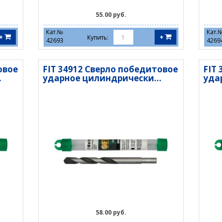
55.00 руб.
Кат.№
Кат.
+
+
Купить:
42693
4269
овое
FIT 34912 Сверло победитовое
FIT
.
ударное цилиндрически...
уда
58.00 руб.