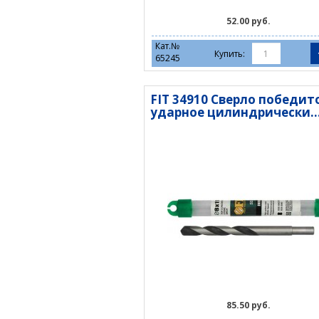
52.00 руб.
Кат.№
Купить:
65245
FIT 34910 Сверло победит
ударное цилиндрически..
85.50 руб.