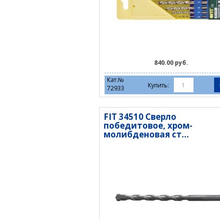
840.00 руб.
Кат.№
Купить:
72933
FIT 34510 Сверло
победитовое, хром-
молибденовая ст...