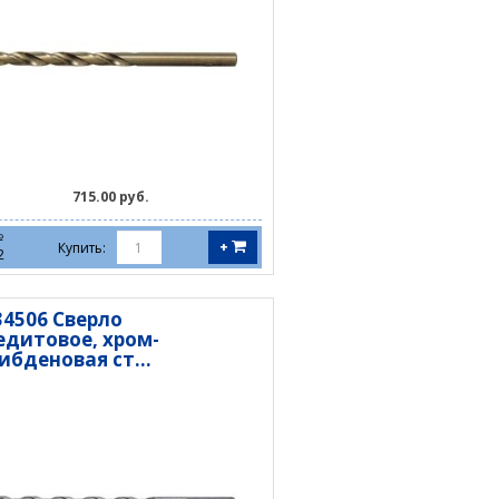
715.00 руб.
№
+
Купить:
2
34506 Сверло
едитовое, хром-
ибденовая ст...