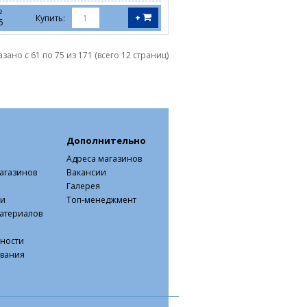
№
+
Купить:
6
зано с 61 по 75 из 171 (всего 12 страниц)
Дополнительно
Адреса магазинов
агазинов
Вакансии
Галерея
ки
Топ-менеджмент
атериалов
ности
ования