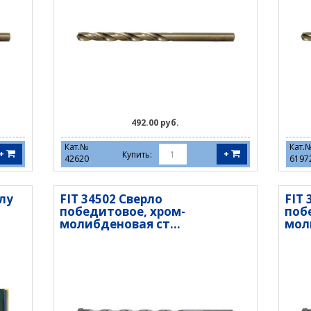
492.00 руб.
Кат.№
Кат.
+
+
Купить:
42620
6197
ллу
FIT 34502 Сверло
FIT 
победитовое, хром-
поб
молибденовая ст...
мол