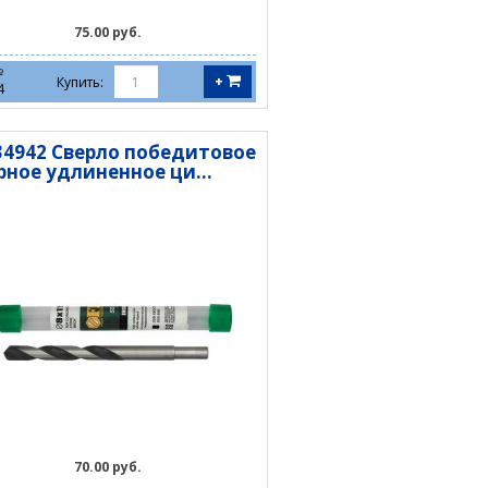
75.00 руб.
№
+
Купить:
4
 34942 Сверло победитовое
рное удлиненное ци...
70.00 руб.