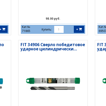
98.00 руб.
Кат.№
Кат.
+
+
Купить:
71865
6950
по
FIT 34906 Сверло победитовое
FIT
ударное цилиндрически...
уда