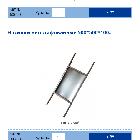
Кат.№
+
Купить:
60610
Носилки нешлифованные 500*500*100...
308.75 руб.
Кат.№
+
Купить:
34300