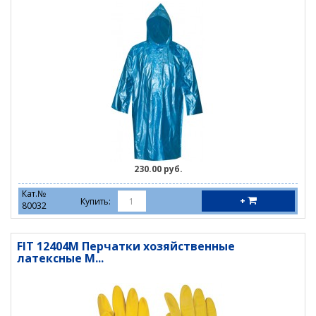
230.00 руб.
Кат.№
+
Купить:
80032
FIT 12404М Перчатки хозяйственные
латексные М...