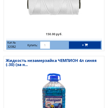
150.00 руб.
Кат.№
+
Купить:
32082
Жидкость незамерзайка ЧЕМПИОН 4л синяя
(-30) (за н...